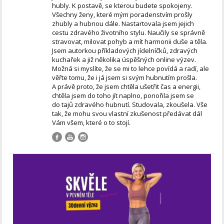
hubly. K postavě, se kterou budete spokojeny.
Všechny ženy, které mým poradenstvím prošly
zhubly a hubnou dále. Nastartovala jsem jejich
cestu zdravého životního stylu. Naučily se správně
stravovat, milovat pohyb a mít harmonii duše a těla.
Jsem autorkou příkladových jídelníčků, zdravých
kuchařek a již několika úspěšných online výzev.
Možná si myslíte, že se mi to lehce povídá a radí, ale
věřte tomu, že i já jsem si svým hubnutím prošla.
A právě proto, že jsem chtěla ušetřit čas a energii,
chtěla jsem do toho jít naplno, ponořila jsem se
do tajů zdravého hubnutí. Studovala, zkoušela. Vše
tak, že mohu svou vlastní zkušenost předávat dál
Vám všem, které o to stojí.