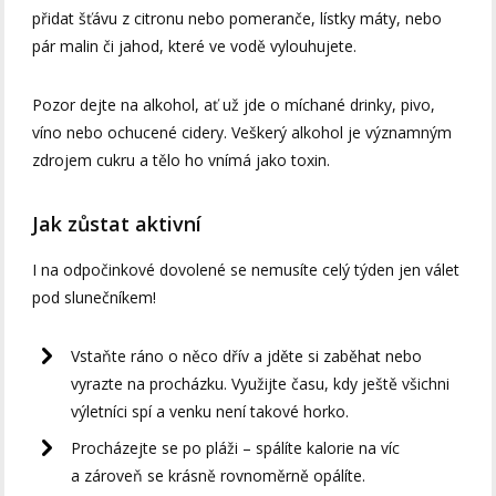
přidat šťávu z citronu nebo pomeranče, lístky máty, nebo
pár malin či jahod, které ve vodě vylouhujete.
Pozor dejte na alkohol, ať už jde o míchané drinky, pivo,
víno nebo ochucené cidery. Veškerý alkohol je významným
zdrojem cukru a tělo ho vnímá jako toxin.
Jak zůstat aktivní
I na odpočinkové dovolené se nemusíte celý týden jen válet
pod slunečníkem!
Vstaňte ráno o něco dřív a jděte si zaběhat nebo
vyrazte na procházku. Využijte času, kdy ještě všichni
výletníci spí a venku není takové horko.
Procházejte se po pláži – spálíte kalorie na víc
a zároveň se krásně rovnoměrně opálíte.