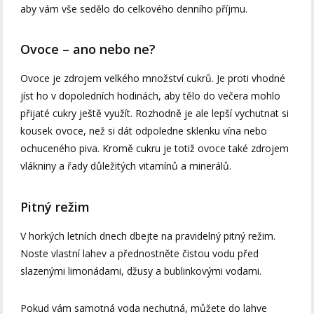
aby vám vše sedělo do celkového denního příjmu.
Ovoce – ano nebo ne?
Ovoce je zdrojem velkého množství cukrů. Je proti vhodné
jíst ho v dopoledních hodinách, aby tělo do večera mohlo
přijaté cukry ještě využít. Rozhodně je ale lepší vychutnat si
kousek ovoce, než si dát odpoledne sklenku vína nebo
ochuceného piva. Kromě cukru je totiž ovoce také zdrojem
vlákniny a řady důležitých vitamínů a minerálů.
Pitný režim
V horkých letních dnech dbejte na pravidelný pitný režim.
Noste vlastní lahev a přednostněte čistou vodu před
slazenými limonádami, džusy a bublinkovými vodami.
Pokud vám samotná voda nechutná, můžete do lahve