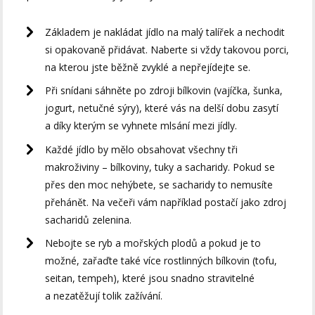
Základem je nakládat jídlo na malý talířek a nechodit
si opakovaně přidávat. Naberte si vždy takovou porci,
na kterou jste běžně zvyklé a nepřejídejte se.
Při snídani sáhněte po zdroji bílkovin (vajíčka, šunka,
jogurt, netučné sýry), které vás na delší dobu zasytí
a díky kterým se vyhnete mlsání mezi jídly.
Každé jídlo by mělo obsahovat všechny tři
makroživiny – bílkoviny, tuky a sacharidy. Pokud se
přes den moc nehýbete, se sacharidy to nemusíte
přehánět. Na večeři vám například postačí jako zdroj
sacharidů zelenina.
Nebojte se ryb a mořských plodů a pokud je to
možné, zařaďte také více rostlinných bílkovin (tofu,
seitan, tempeh), které jsou snadno stravitelné
a nezatěžují tolik zažívání.