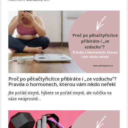
Proč po pětačtyřicítce přibíráte i „ze vzduchu“?
Pravda o hormonech, kterou vám nikdo neřekl
Jíte pořád stejně, hýbete se pořád stejně, ale ručička na
váze neúprosně…