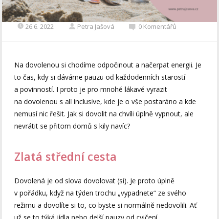
26.6. 2022
Petra Jašová
0 Komentářů
Na dovolenou si chodíme odpočinout a načerpat energii. Je
to čas, kdy si dáváme pauzu od každodenních starostí
a povinností. I proto je pro mnohé lákavé vyrazit
na dovolenou s all inclusive, kde je o vše postaráno a kde
nemusí nic řešit. Jak si dovolit na chvíli úplně vypnout, ale
nevrátit se přitom domů s kily navíc?
Zlatá střední cesta
Dovolená je od slova dovolovat (si). Je proto úplně
v pořádku, když na týden trochu „vypadnete“ ze svého
režimu a dovolíte si to, co byste si normálně nedovolili. Ať
už se to týká jídla nebo delší pauzy od cvičení.