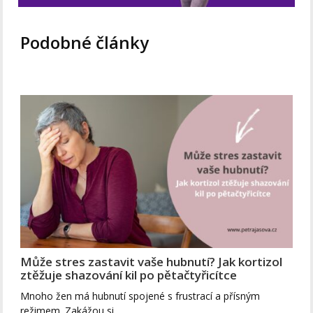
Podobné články
Může stres zastavit vaše hubnutí? Jak kortizol
ztěžuje shazování kil po pětačtyřicítce
Mnoho žen má hubnutí spojené s frustrací a přísným
režimem. Zakážou si…