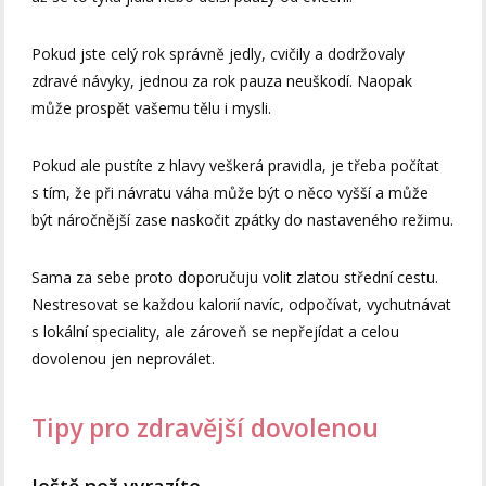
Pokud jste celý rok správně jedly, cvičily a dodržovaly
zdravé návyky, jednou za rok pauza neuškodí. Naopak
může prospět vašemu tělu i mysli.
Pokud ale pustíte z hlavy veškerá pravidla, je třeba počítat
s tím, že při návratu váha může být o něco vyšší a může
být náročnější zase naskočit zpátky do nastaveného režimu.
Sama za sebe proto doporučuju volit zlatou střední cestu.
Nestresovat se každou kalorií navíc, odpočívat, vychutnávat
s lokální speciality, ale zároveň se nepřejídat a celou
dovolenou jen neproválet.
Tipy pro zdravější dovolenou
Ještě než vyrazíte…