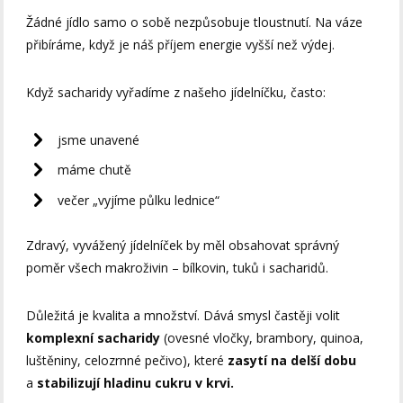
Žádné jídlo samo o sobě nezpůsobuje tloustnutí. Na váze
přibíráme, když je náš příjem energie vyšší než výdej.
Když sacharidy vyřadíme z našeho jídelníčku, často:
jsme unavené
máme chutě
večer „vyjíme půlku lednice“
Zdravý, vyvážený jídelníček by měl obsahovat správný
poměr všech makroživin – bílkovin, tuků i sacharidů.
Důležitá je kvalita a množství. Dává smysl častěji volit
komplexní sacharidy
(ovesné vločky, brambory, quinoa,
luštěniny, celozrnné pečivo), které
zasytí na delší dobu
a
stabilizují hladinu cukru v krvi.