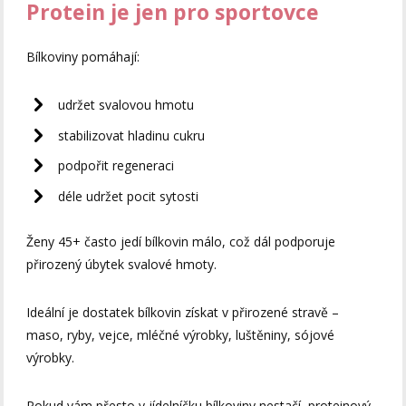
Protein je jen pro sportovce
Bílkoviny pomáhají:
udržet svalovou hmotu
stabilizovat hladinu cukru
podpořit regeneraci
déle udržet pocit sytosti
Ženy 45+ často jedí bílkovin málo, což dál podporuje
přirozený úbytek svalové hmoty.
Ideální je dostatek bílkovin získat v přirozené stravě –
maso, ryby, vejce, mléčné výrobky, luštěniny, sójové
výrobky.
Pokud vám přesto v jídelníčku bílkoviny nestačí, proteinový