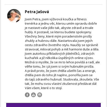
Petra Jašová
Jsem Petra, jsem výživová koučka a fitness
trenérka a jednu věc, kterou umím opravdu dobře
je nastavit vaše jídlo tak, abyste zdravě a trvale
hubly. K postavě, se kterou budete spokojeny.
Všechny ženy, které mým poradenstvím prošly
zhubly a hubnou dále. Nastartovala jsem jejich
cestu zdravého životního stylu. Naučily se správně
stravovat, milovat pohyb a mít harmonii duše a těla.
Jsem autorkou příkladových jídelníčků, zdravých
kuchařek a již několika úspěšných online výzev.
Možná si myslíte, že se mi to lehce povídá a radí, ale
věřte tomu, že i já jsem si svým hubnutím prošla.
A právě proto, že jsem chtěla ušetřit čas a energii,
chtěla jsem do toho jít naplno, ponořila jsem se
do tajů zdravého hubnutí. Studovala, zkoušela. Vše
tak, že mohu svou vlastní zkušenost předávat dál
Vám všem, které o to stojí.