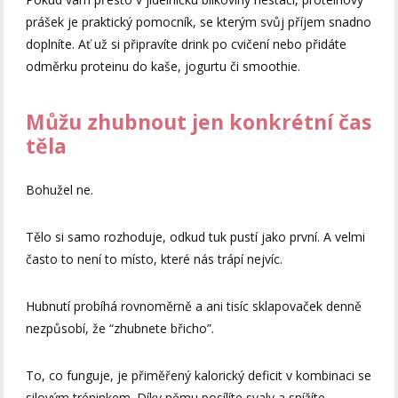
prášek je praktický pomocník, se kterým svůj příjem snadno
doplníte. Ať už si připravíte drink po cvičení nebo přidáte
odměrku proteinu do kaše, jogurtu či smoothie.
Můžu zhubnout jen konkrétní čas
těla
Bohužel ne.
Tělo si samo rozhoduje, odkud tuk pustí jako první. A velmi
často to není to místo, které nás trápí nejvíc.
Hubnutí probíhá rovnoměrně a ani tisíc sklapovaček denně
nezpůsobí, že “zhubnete břicho”.
To, co funguje, je přiměřený kalorický deficit v kombinaci se
silovým tréninkem. Díky němu posílíte svaly a snížíte