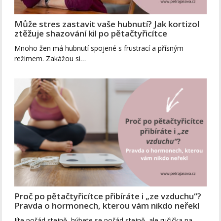
Může stres zastavit vaše hubnutí? Jak kortizol
ztěžuje shazování kil po pětačtyřicítce
Mnoho žen má hubnutí spojené s frustrací a přísným
režimem. Zakážou si…
Proč po pětačtyřicítce přibíráte i „ze vzduchu“?
Pravda o hormonech, kterou vám nikdo neřekl
Jíte pořád stejně, hýbete se pořád stejně, ale ručička na