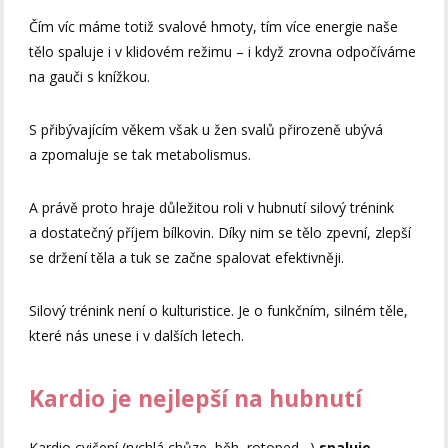
Čím víc máme totiž svalové hmoty, tím více energie naše
tělo spaluje i v klidovém režimu – i když zrovna odpočíváme
na gauči s knížkou.
S přibývajícím věkem však u žen svalů přirozeně ubývá
a zpomaluje se tak metabolismus.
A právě proto hraje důležitou roli v hubnutí silový trénink
a dostatečný příjem bílkovin. Díky nim se tělo zpevní, zlepší
se držení těla a tuk se začne spalovat efektivněji.
Silový trénink není o kulturistice. Je o funkčním, silném těle,
které nás unese i v dalších letech.
Kardio je nejlepší na hubnutí
Kardio cvičení (rychlá chůze, běh, rotoped…)
spaluje