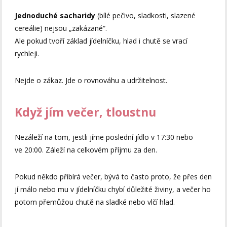
Jednoduché sacharidy
(bílé pečivo, sladkosti, slazené
cereálie) nejsou „zakázané“.
Ale pokud tvoří základ jídelníčku, hlad i chutě se vrací
rychleji.
Nejde o zákaz. Jde o rovnováhu a udržitelnost.
Když jím večer, tloustnu
Nezáleží na tom, jestli jíme poslední jídlo v 17:30 nebo
ve 20:00. Záleží na celkovém příjmu za den.
Pokud někdo přibírá večer, bývá to často proto, že přes den
jí málo nebo mu v jídelníčku chybí důležité živiny, a večer ho
potom přemůžou chutě na sladké nebo vlčí hlad.