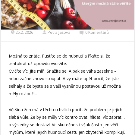
25.2. 2026
Petra Jašová
0 Komentářů
Možná to znáte. Pustíte se do hubnutí a říkáte si, že
tentokrát už opravdu vydržíte.
Cvičíte víc. Jíte míň. Snažíte se. A pak se váha zasekne –
nebo začne znovu stoupat. A vy máte opět pocit, že jste
selhaly a že byste se s vaší vysněnou postavou už možná
měly rozloučit.
Většina žen má v těchto chvílích pocit, že problém je jejich
slabá vůle. Že by se měly víc kontrolovat, hlídat, víc zabrat…
a výsledky se dostaví. Ve skutečnosti však často jen věří
mýtům, které jejich hubnoucí cestu jen zbytečně komplikují.