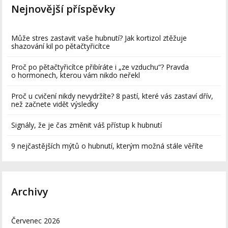
Nejnovější příspěvky
Může stres zastavit vaše hubnutí? Jak kortizol ztěžuje
shazování kil po pětačtyřicítce
Proč po pětačtyřicítce přibíráte i „ze vzduchu“? Pravda
o hormonech, kterou vám nikdo neřekl
Proč u cvičení nikdy nevydržíte? 8 pastí, které vás zastaví dřív,
než začnete vidět výsledky
Signály, že je čas změnit váš přístup k hubnutí
9 nejčastějších mýtů o hubnutí, kterým možná stále věříte
Archivy
Červenec 2026