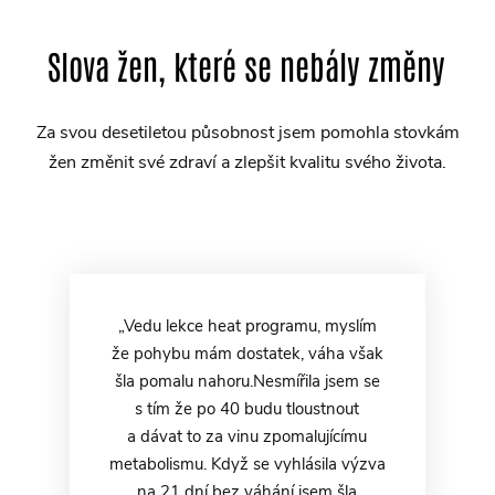
Slova žen, které se nebály změny
Za svou desetiletou působnost jsem pomohla stovkám
žen změnit své zdraví a zlepšit kvalitu svého života.
„Vedu lekce heat programu, myslím
že pohybu mám dostatek, váha však
šla pomalu nahoru.Nesmířila jsem se
s tím že po 40 budu tloustnout
a dávat to za vinu zpomalujícímu
metabolismu. Když se vyhlásila výzva
na 21 dní bez váhání jsem šla