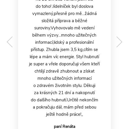
do toho! Jídelníček byl doslova
Barbora Bžezňanová
vymazlený,přesně pro mě…žádná
složitá příprava a běžné
suroviny.Vyhovovalo mě vedení
během výzvy…mnoho užitečných
informací,lidský a profesionální
přístup. Zhubla jsem 3,5 kg,cítím se
lépe a mám víc energie. Styl hubnutí
je super a vřele doporučuji všem kteří
chtějí zdravě zhubnout a získat
Simona Jančíková
Jana Kohutková
mnoho užitečných informací
obchodní asistentka
o zdravém životním stylu. Děkuji
za krásných 21 dní a nakopnutí
Mgr. Michaela Fiřtová
do dalšího hubnutí.Určitě nekončím
manažer, Česká spořitelna
a pokračuju dál, mám před sebou
ještě hodně práce!,,
Kamila Dorčáková
Petra Kuštorová
paní Renáta
Paní Lucie