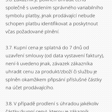
společně s uvedením správného variabilního
symbolu platby, jinak prodávající nebude
schopen platbu identifikovat a poskytnout
včas požadované plnění.
3.7. Kupní cena je splatná do 7 dnů od
uzavření smlouvy (od data vystavení faktury),
není-li uvedeno jinak, závazek zákazníka
uhradit cenu za produkt/zboží či službu je
splněn okamžikem připsání příslušné částky
na účet prodávajícího.
3.8. V případě prodlení s úhradou jakékoliv
částky (kupní ceny), kterou je zákazník