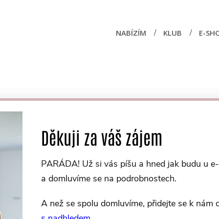
NABÍZÍM
KLUB
E-SH
Děkuji za váš zájem
PARÁDA! Už si vás píšu a hned jak budu u e-
a domluvíme se na podrobnostech.
A než se spolu domluvíme,
přidejte se k nám
s nadhledem
.