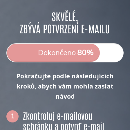
SKVĚLÉ,
ZBÝVÁ POTVRZENÍ E-MAILU
Dokončeno
80%
Pokračujte podle následujících
kroků, abych vám mohla zaslat
návod
Zkontroluj e-mailovou
1
schránku a potvrď e-mail