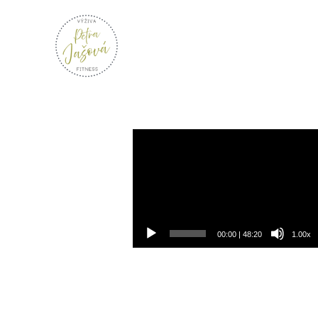
Video
přehrávač
00:00
|
48:20
1.00x