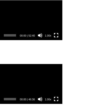
o
rávač
00:00
|
52:40
1.00x
o
rávač
00:00
|
46:36
1.00x