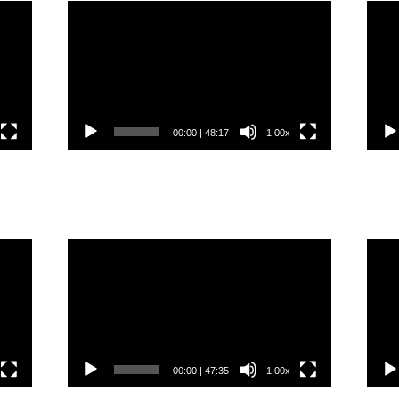
Video
Vide
přehrávač
přeh
00:00
|
48:17
1.00x
Video
Vide
přehrávač
přeh
00:00
|
47:35
1.00x