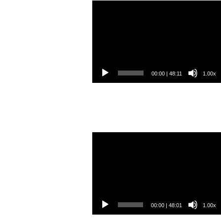
Video
přehrávač
00:00
|
48:11
1.00x
Video
přehrávač
00:00
|
48:01
1.00x