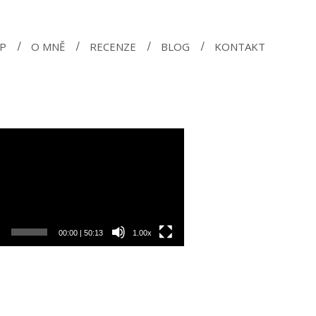
P
O MNĚ
RECENZE
BLOG
KONTAKT
o
rávač
00:00
|
50:13
1.00x