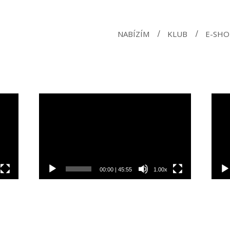
NABÍZÍM
KLUB
E-SHO
Video
Vide
přehrávač
přeh
00:00
|
45:55
1.00x