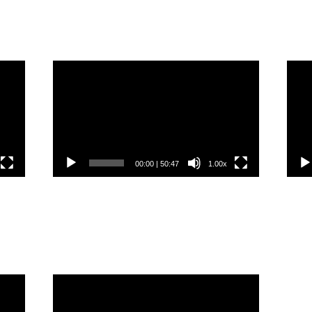
Video
Vide
přehrávač
přeh
00:00
|
50:47
1.00x
Video
přehrávač