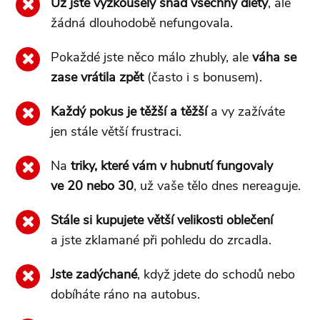
Už jste vyzkoušely snad všechny diety
, ale
žádná dlouhodobě nefungovala.
Pokaždé jste něco málo zhubly, ale
váha se
zase vrátila zpět
(často i s bonusem).
Každý pokus je těžší a těžší
a vy zažíváte
jen stále větší frustraci.
Na
triky, které vám v hubnutí fungovaly
ve 20 nebo 30
, už vaše tělo dnes nereaguje.
Stále si kupujete větší velikosti oblečení
a jste zklamané při pohledu do zrcadla.
Jste zadýchané
, když jdete do schodů nebo
dobíháte ráno na autobus.