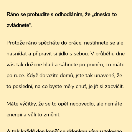
Ráno se probudíte s odhodláním, že „dneska to
zvládnete“.
Protože ráno spěcháte do práce, nestihnete se ale
nasnídat a připravit si jídlo s sebou. V průběhu dne
vás tak dožene hlad a sáhnete po prvním, co máte
po ruce. Když dorazíte domů, jste tak unavené, že
to poslední, na co byste měly chuť, je jít si zacvičit.
Máte výčitky, že se to opět nepovedlo, ale nemáte
energii a vůli to změnit.
A tak každý den končí se sklenkou vína u televize,