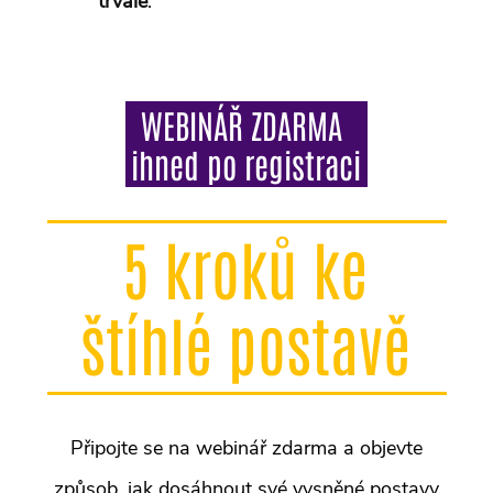
trvale
.
WEBINÁŘ ZDARMA
ihned po registraci
5 kroků ke
štíhlé postavě
Připojte se na webinář zdarma a objevte
způsob, jak dosáhnout své vysněné postavy