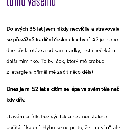
tomu vašemu
Do svých 35 let jsem nikdy necvičila a stravovala
se převážně tradiční českou kuchyní.
Až jednoho
dne přišla otázka od kamarádky, jestli nečekám
další miminko. To byl šok, který mě probudil
z letargie a přiměl mě začít něco dělat.
Dnes je mi 52 let a cítím se lépe ve svém těle než
kdy dřív.
Užívám si jídlo bez výčitek a bez neustálého
počítání kalorií. Hýbu se ne proto, že „musím“, ale